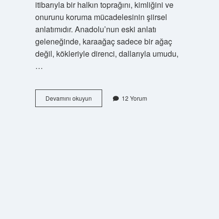
itibarıyla bir halkın toprağını, kimliğini ve
onurunu koruma mücadelesinin şiirsel
anlatımıdır. Anadolu’nun eski anlatı
geleneğinde, karaağaç sadece bir ağaç
değil, kökleriyle direnci, dallarıyla umudu,
…
Karaağaç
Devamını okuyun
12 Yorum
Destanı
neyi
anlatıyor
?