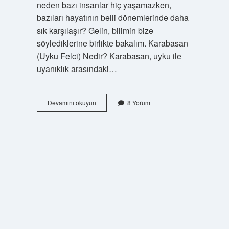
neden bazı insanlar hiç yaşamazken,
bazıları hayatının belli dönemlerinde daha
sık karşılaşır? Gelin, bilimin bize
söylediklerine birlikte bakalım. Karabasan
(Uyku Felci) Nedir? Karabasan, uyku ile
uyanıklık arasındaki…
Karabasan
Devamını okuyun
8 Yorum
hangi
yaşta
olur
?