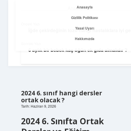
Anasayfa
Anasayfa
menüyü
Gizlilik Politikası
aç
Gizlilik Politikası
Önceki Yazı
Yasal Uyarı
İğde çekirdeğinin tozu hangi hastalıklara iyi gel
Yolculuk ve İlham
Yasal Uyarı
Hakkımızda
Sonraki Yazı
Her adımda yeni bir fikir keşfet!
6 aylık bir bebek kaç öğün ek gıda almalıdır ?
Hakkımızda
2024 6. sınıf hangi dersler
ortak olacak ?
Tarih: Haziran 9, 2026
2024 6. Sınıfta Ortak