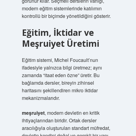
görünür kılar. Seçmeli derslerin varlığı,
modern eğitim sistemlerinde katılımın
kontrollü bir biçimde yönetildiğini gösterir.
Eğitim, İktidar ve
Meşruiyet Üretimi
Eğitim sistemi, Michel Foucault’nun
ifadesiyle yalnızca bilgi üretmez; aynı
zamanda “itaat eden özne” üretir. Bu
bağlamda dersler, bireyin zihinsel
haritasını şekillendiren mikro iktidar
mekanizmalarıdır.
meşruiyet
, modern devletin en kritik
ihtiyaçlarından biridir. Ortak dersler
aracılığıyla oluşturulan standart müfredat,
devletin kendini doğal ve gerekli bir yapı