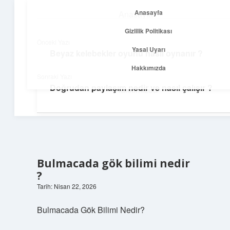
Anasayfa
Anasayfa
menüyü
Gizlilik Politikası
aç
Gizlilik Politikası
Önceki Yazı
Yasal Uyarı
Beyaz kelebekler oyunu nasıl oynanır ?
Yolculuk ve İlham
Yasal Uyarı
Hakkımızda
Sonraki Yazı
Her adımda yeni bir fikir keşfet!
Doğrudan paylaşım nedir ve nasıl çalışır ?
Hakkımızda
Bulmacada gök bilimi nedir
?
Tarih: Nisan 22, 2026
Bulmacada Gök Bilimi Nedir?