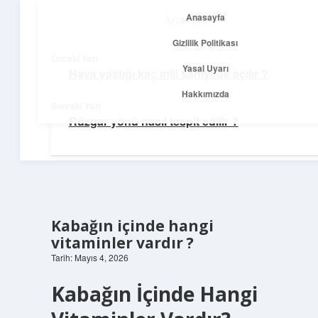
Anasayfa
Anasayfa
menüyü
Gizlilik Politikası
aç
Gizlilik Politikası
Önceki Yazı
Yasal Uyarı
Hava yastığı kaç mili saniyede açılır ?
Yolculuk ve İlham
Yasal Uyarı
Hakkımızda
Sonraki Yazı
Her adımda yeni bir fikir keşfet!
Rüzgar yönü nasıl tespit edilir ?
Hakkımızda
Kabağın içinde hangi
vitaminler vardır ?
Tarih: Mayıs 4, 2026
Kabağın İçinde Hangi