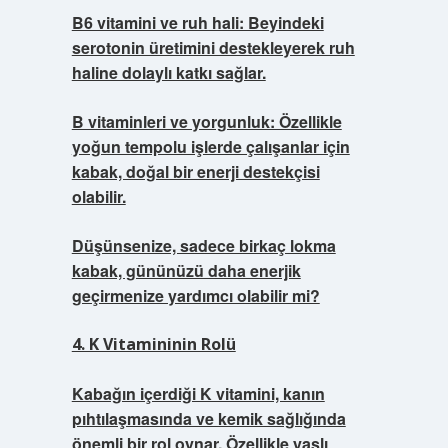
B6 vitamini ve ruh hali: Beyindeki
serotonin üretimini destekleyerek ruh
haline dolaylı katkı sağlar.
B vitaminleri ve yorgunluk: Özellikle
yoğun tempolu işlerde çalışanlar için
kabak, doğal bir enerji destekçisi
olabilir.
Düşünsenize, sadece birkaç lokma
kabak, gününüzü daha enerjik
geçirmenize yardımcı olabilir mi?
4. K Vitamininin Rolü
Kabağın içerdiği K vitamini, kanın
pıhtılaşmasında ve kemik sağlığında
önemli bir rol oynar. Özellikle yaşlı