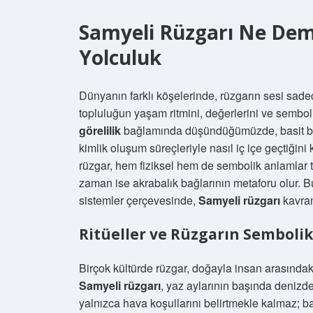
Samyeli Rüzgarı Ne Deme
Yolculuk
Dünyanın farklı köşelerinde, rüzgarın sesi sade
topluluğun yaşam ritmini, değerlerini ve sembolle
görelilik
bağlamında düşündüğümüzde, basit bir m
kimlik oluşum süreçleriyle nasıl iç içe geçtiğini
rüzgar, hem fiziksel hem de sembolik anlamlar t
zaman ise akrabalık bağlarının metaforu olur. 
sistemler çerçevesinde,
Samyeli rüzgarı
kavram
Ritüeller ve Rüzgarın Sembolik 
Birçok kültürde rüzgar, doğayla insan arasındak
Samyeli rüzgarı
, yaz aylarının başında denizden
yalnızca hava koşullarını belirtmekle kalmaz; bal