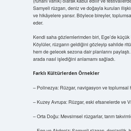
(ruhani varlık) olarak kabul edilir ve festivalle
Samyeli rüzgarı, deniz ve doğayla kurulan ilişkin
ve hikâyelere yansır. Böylece bireyler, toplumsal
eder.
Kendi saha gözlemlerimden biri, Ege’de küçük b
Köylüler, rüzgarın geldiğini gözleyip sahilde ri
hem de gelecek sezona dair planlarını paylaştı.
arada nasıl işlediğini anlamamı sağladı.
Farklı Kültürlerden Örnekler
– Polinezya: Rüzgar, navigasyon ve toplumsal hi
– Kuzey Avrupa: Rüzgar, eski efsanelerde ve Vi
– Orta Doğu: Mevsimsel rüzgarlar, tarım takvimleri
– Ege ve Akdeniz: Samyeli rüzgarı, denizcilik, balı