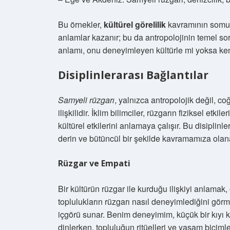
Bu örnekler,
kültürel görelilik
kavramının somut b
anlamlar kazanır; bu da antropolojinin temel sor
anlamı, onu deneyimleyen kültürle mi yoksa kend
Disiplinlerarası Bağlantılar
Samyeli rüzgarı
, yalnızca antropolojik değil, coğ
ilişkilidir. İklim bilimciler, rüzgarın fiziksel etk
kültürel etkilerini anlamaya çalışır. Bu disiplinl
derin ve bütüncül bir şekilde kavramamıza olana
Rüzgar ve Empati
Bir kültürün rüzgar ile kurduğu ilişkiyi anlamak,
toplulukların rüzgarı nasıl deneyimlediğini görm
içgörü sunar. Benim deneyimim, küçük bir kıyı 
dinlerken, topluluğun ritüelleri ve yaşam biçiml