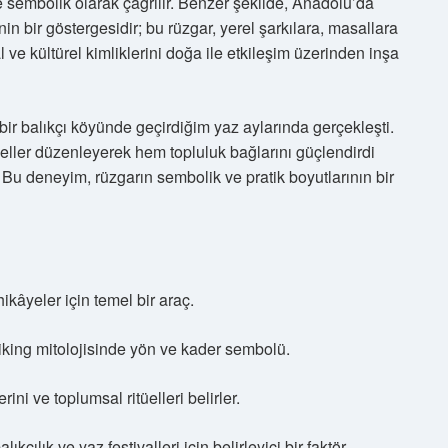
rde sembolik olarak çağrılır. Benzer şekilde, Anadolu’da
in bir göstergesidir; bu rüzgar, yerel şarkılara, masallara
 ve kültürel kimliklerini doğa ile etkileşim üzerinden inşa
ir balıkçı köyünde geçirdiğim yaz aylarında gerçekleşti.
tüeller düzenleyerek hem topluluk bağlarını güçlendirdi
 Bu deneyim, rüzgarın sembolik ve pratik boyutlarının bir
kâyeler için temel bir araç.
king mitolojisinde yön ve kader sembolü.
ni ve toplumsal ritüelleri belirler.
kçılık ve yaz festivalleri için belirleyici bir faktör.