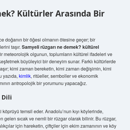
k? Kültürler Arasında Bir
ce doğanın bir öğesi olmanın ötesine geçer; bir
rini taşır.
Samyeli rüzgarı ne demek? kültürel
eteorolojik olgunun, toplumların kültürel ifadeleri ve
 keşfetmek büyüleyici bir deneyim sunar. Farklı kültürlerde
aşır; kimi zaman bereketin, kimi zaman değişimin, kimi
Bu yazıda,
kimlik
, ritüeller, semboller ve ekonomik
ının antropolojik bir yorumunu yapacağız.
Dili
i köprüyü temsil eder. Anadolu’nun kıyı köylerinde,
 gelen sıcak ve nemli bir rüzgar olarak bilinir. Bu rüzgar,
ıkçılar için hareketin, çiftçiler için ekim zamanının ve köy