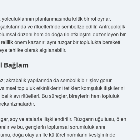
yolculuklarının planlanmasında kritik bir rol oynar.
arkılarında ve ritüellerinde sembolize edilir. Antropolojik
oplumsal düzeni hem de doğa ile etkileşimi düzenleyen bir
relilik
önem kazanır: aynı rüzgar bir toplulukta bereketi
ya tehlike olarak algılanabilir.
al Bağlam
az; akrabalık yapılarında da sembolik bir işlev görür.
msel topluluk etkinliklerini tetikler: komşuluk ilişkilerini
balık avı ritüelleri. Bu süreçler, bireylerin hem topluluk
 mekanizmalardır.
ar, soy ve atalarla ilişkilendirilir. Rüzgarın uğultusu, ölen
nanılır ve bu, gençlerin toplumsal sorumluluklarını
umu, doğa olayları ile kültürel normların kesişiminde