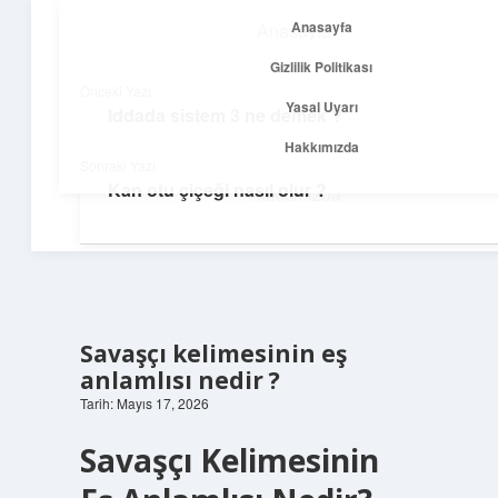
Anasayfa
Anasayfa
menüyü
Gizlilik Politikası
aç
Gizlilik Politikası
Önceki Yazı
Yasal Uyarı
Iddada sistem 3 ne demek ?
Yolculuk ve İlham
Yasal Uyarı
Hakkımızda
Sonraki Yazı
Her adımda yeni bir fikir keşfet!
Kan otu çiçeği nasıl olur ?
Hakkımızda
Savaşçı kelimesinin eş
anlamlısı nedir ?
Tarih: Mayıs 17, 2026
Savaşçı Kelimesinin