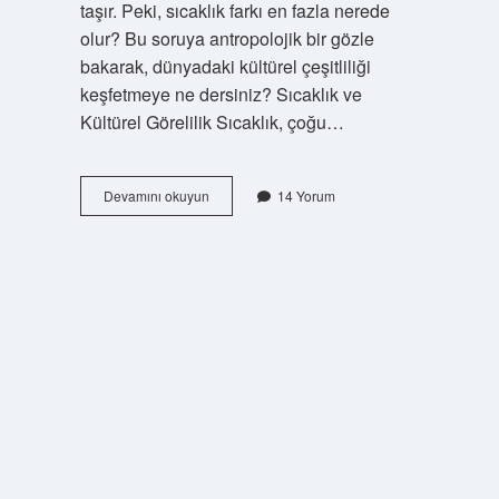
taşır. Peki, sıcaklık farkı en fazla nerede
olur? Bu soruya antropolojik bir gözle
bakarak, dünyadaki kültürel çeşitliliği
keşfetmeye ne dersiniz? Sıcaklık ve
Kültürel Görelilik Sıcaklık, çoğu…
Sıcaklık
Devamını okuyun
14 Yorum
farkı
en
fazla
nerede
olur
?