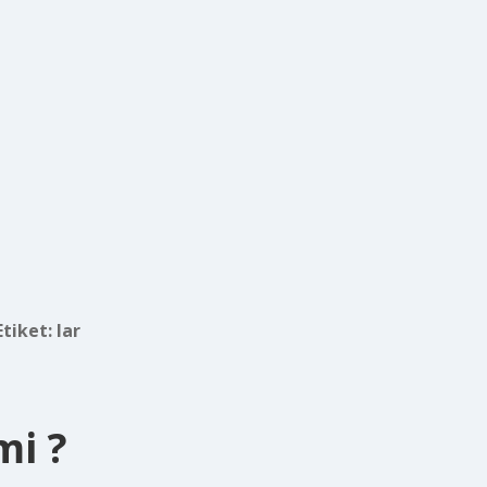
Etiket:
lar
mi ?