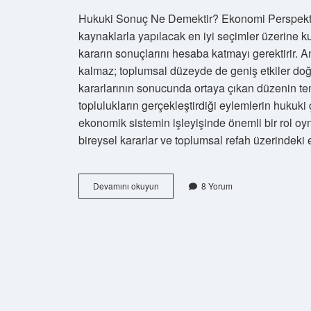
Hukuki Sonuç Ne Demektir? Ekonomi Perspektifin
kaynaklarla yapılacak en iyi seçimler üzerine kur
kararın sonuçlarını hesaba katmayı gerektirir. An
kalmaz; toplumsal düzeyde de geniş etkiler doğu
kararlarının sonucunda ortaya çıkan düzenin tem
toplulukların gerçekleştirdiği eylemlerin hukuki
ekonomik sistemin işleyişinde önemli bir rol oy
bireysel kararlar ve toplumsal refah üzerindeki 
Hukuki
Devamını okuyun
8 Yorum
sonuç
ne
demektir
?