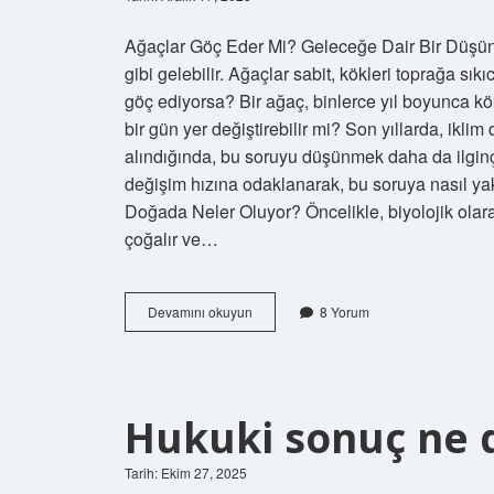
Ağaçlar Göç Eder Mi? Geleceğe Dair Bir Düşün
gibi gelebilir. Ağaçlar sabit, kökleri toprağa sık
göç ediyorsa? Bir ağaç, binlerce yıl boyunca kö
bir gün yer değiştirebilir mi? Son yıllarda, ikli
alındığında, bu soruyu düşünmek daha da ilginç 
değişim hızına odaklanarak, bu soruya nasıl ya
Doğada Neler Oluyor? Öncelikle, biyolojik olara
çoğalır ve…
Ağaçlar
Devamını okuyun
8 Yorum
göç
eder
mi
?
Hukuki sonuç ne 
Tarih: Ekim 27, 2025