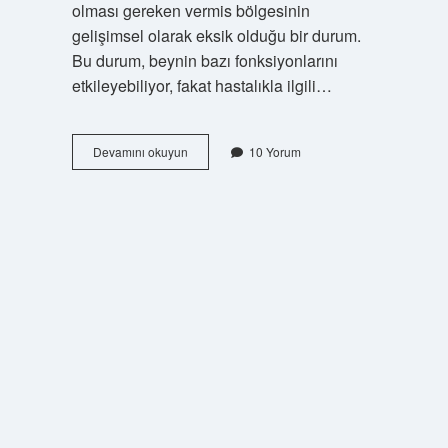
olması gereken vermis bölgesinin
gelişimsel olarak eksik olduğu bir durum.
Bu durum, beynin bazı fonksiyonlarını
etkileyebiliyor, fakat hastalıkla ilgili…
Vermis
Devamını okuyun
10 Yorum
agenezisi
nedir
?