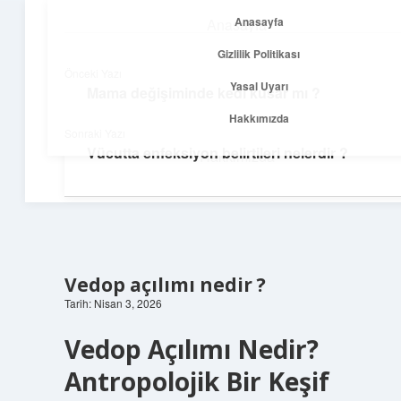
Anasayfa
Anasayfa
menüyü
Gizlilik Politikası
aç
Gizlilik Politikası
Önceki Yazı
Yasal Uyarı
Mama değişiminde kedi kusar mı ?
Yolculuk ve İlham
Yasal Uyarı
Hakkımızda
Sonraki Yazı
Her adımda yeni bir fikir keşfet!
Vücutta enfeksiyon belirtileri nelerdir ?
Hakkımızda
Vedop açılımı nedir ?
Tarih: Nisan 3, 2026
Vedop Açılımı Nedir?
Antropolojik Bir Keşif