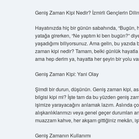
Geniş Zaman Kipi Nedir? İzmirli Gençlerin Dili
Hayatınızda hiç bir günün sabahında, “Bugün, h
yatağa girerken, “Ne yaptım ki ben bugün?” diy
yaşadığımı biliyorsunuz. Ama gelin, bu yazıda bi
zaman kipi nedir? Tamam, belki günlük hayatla di
ama hep derim ya, hayatta her şeyin bir yolu va
Geniş Zaman Kipi: Yani Olay
Şimdi bir durun, düşünün. Geniş zaman kipi, aslı
bilgisi kipi mi? İşte tam da bu yüzden geniş za
işimize yarayacağını anlamak lazım. Aslında çok
alışkanlıklarımızı veya genel geçer durumları anla
muazzam kahve, her akşam gittiğiniz mekân, işte
Geniş Zamanın Kullanımı