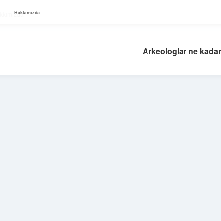
Hakkımızda
kkımızda
Arkeologlar ne kadar
Sidebar