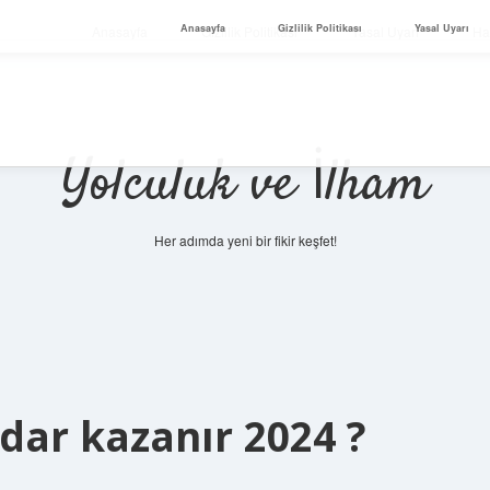
Anasayfa
Gizlilik Politikası
Yasal Uyarı
Anasayfa
Gizlilik Politikası
Yasal Uyarı
Ha
Yolculuk ve İlham
Her adımda yeni bir fikir keşfet!
dar kazanır 2024 ?