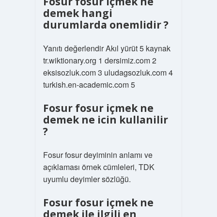
Fosur fosur içmek ne
demek hangi
durumlarda onemlidir ?
Yanıtı değerlendir Akıl yürüt 5 kaynak
tr.wiktionary.org 1 dersimiz.com 2
eksisozluk.com 3 uludagsozluk.com 4
turkish.en-academic.com 5
Fosur fosur içmek ne
demek ne icin kullanilir
?
Fosur fosur deyiminin anlamı ve
açıklaması örnek cümleleri, TDK
uyumlu deyimler sözlüğü.
Fosur fosur içmek ne
demek ile ilgili en