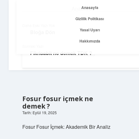
Anasayfa
Anasayfa
menüyü
Gizlilik Politikası
aç
Gizlilik Politikası
Daha Eski Yazı Yok
Yasal Uyarı
Bloğa Dön
Yolculuk ve İlham
Yasal Uyarı
Hakkımızda
Sonraki Yazı
Her adımda yeni bir fikir keşfet!
Fikrisabit ne demek TDK ?
Hakkımızda
Fosur fosur içmek ne
demek ?
Tarih: Eylül 19, 2025
Fosur Fosur İçmek: Akademik Bir Analiz