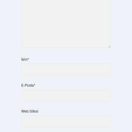
İsim*
E-Posta*
Web Sitesi