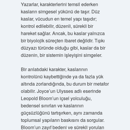
Yazarlar, karakterlerini temsil ederken
kasların simgesel yükünü de taşır. Düz
kaslar, vücudun en temel yapı taşıdır;
kontrol edilebilir, düzenli, sürekli bir
hareket sağlar. Ancak, bu kaslar yalnızca
bir biyolojik süreçten ibaret değildir. Tıpkı
düzyazı türünde olduğu gibi, kaslar da bir
düzenin, bir sistemin işleyişini simgeler.
Bir anlatıdaki karakter, kaslarının
kontrolünü kaybettiğinde ya da fazla yük
altında zorlandığında, bu durum bir metafor
olabilir. Joyce’un Ulysses adlı eserinde
Leopold Bloom’un içsel yolculuğu,
bedensel sınırları ve kaslarının
güçsüzlüğünü tartışırken, aynı zamanda
toplumsal yapıların baskısını da sorgular.
Bloom’un zayıf bedeni ve sürekli yorulan