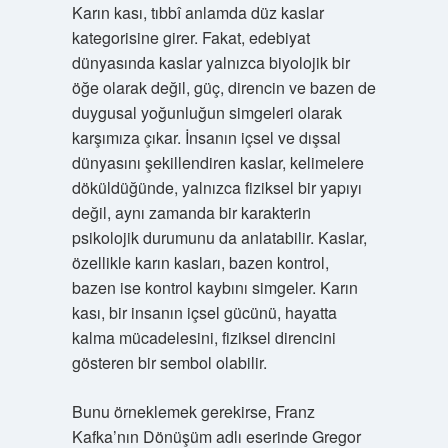
Karın kası, tıbbî anlamda düz kaslar
kategorisine girer. Fakat, edebiyat
dünyasında kaslar yalnızca biyolojik bir
öğe olarak değil, güç, direncin ve bazen de
duygusal yoğunluğun simgeleri olarak
karşımıza çıkar. İnsanın içsel ve dışsal
dünyasını şekillendiren kaslar, kelimelere
döküldüğünde, yalnızca fiziksel bir yapıyı
değil, aynı zamanda bir karakterin
psikolojik durumunu da anlatabilir. Kaslar,
özellikle karın kasları, bazen kontrol,
bazen ise kontrol kaybını simgeler. Karın
kası, bir insanın içsel gücünü, hayatta
kalma mücadelesini, fiziksel direncini
gösteren bir sembol olabilir.
Bunu örneklemek gerekirse, Franz
Kafka’nın Dönüşüm adlı eserinde Gregor