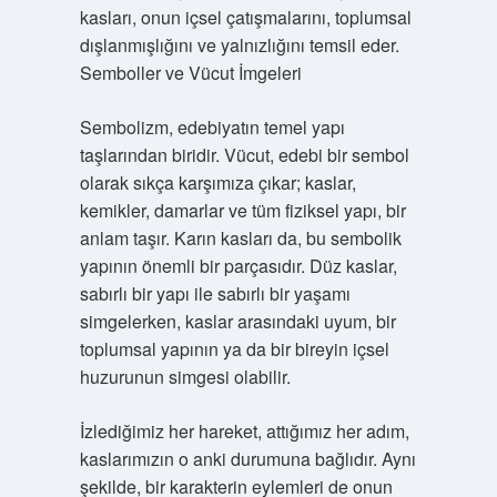
kasları, onun içsel çatışmalarını, toplumsal
dışlanmışlığını ve yalnızlığını temsil eder.
Semboller ve Vücut İmgeleri
Sembolizm, edebiyatın temel yapı
taşlarından biridir. Vücut, edebi bir sembol
olarak sıkça karşımıza çıkar; kaslar,
kemikler, damarlar ve tüm fiziksel yapı, bir
anlam taşır. Karın kasları da, bu sembolik
yapının önemli bir parçasıdır. Düz kaslar,
sabırlı bir yapı ile sabırlı bir yaşamı
simgelerken, kaslar arasındaki uyum, bir
toplumsal yapının ya da bir bireyin içsel
huzurunun simgesi olabilir.
İzlediğimiz her hareket, attığımız her adım,
kaslarımızın o anki durumuna bağlıdır. Aynı
şekilde, bir karakterin eylemleri de onun