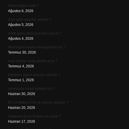
Febril değer nedir ?
Ağustos 6, 2026
Ayın şekli nasıl bir şekildir ?
Ağustos 5, 2026
Arefe günü döviz büroları açık mı ?
Ağustos 4, 2026
Alüminyum kaplar fırına girebilir mi ?
Temmuz 30, 2026
Kapı hamgi hangi yönde açılır ?
Temmuz 4, 2026
Erkekleri çeken kokular nelerdir ?
Temmuz 1, 2026
Amasrada hangi balıklar var ?
Haziran 30, 2026
FC 24 Ballon d’Or ne zaman veriliyor ?
Haziran 20, 2026
Hollanda’da ev kiraları ne kadar ?
Haziran 17, 2026