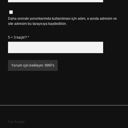
Daha sonraki yorumlarımda kullanılması için adım, e-posta adresim ve
site adresim bu tarayıcıya kaydedilsin.
5 + 3 kaçtır?
*
Sidebar
Son Yazılar