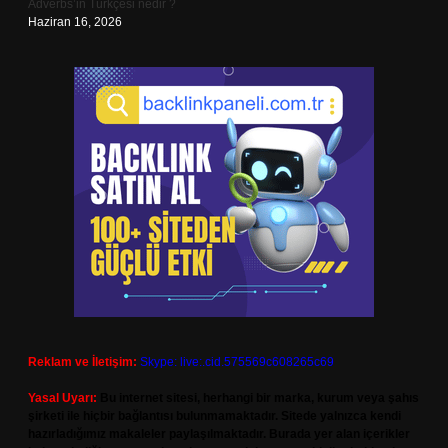
Adverbs’in Türkçesi nedir ?
Haziran 16, 2026
Reklam ve İletişim:
Skype: live:.cid.575569c608265c69
Yasal Uyarı:
Bu internet sitesi, herhangi bir marka, kurum veya şahıs
şirketi ile hiçbir bağlantısı bulunmamaktadır. Sitede yalnızca kendi
hazırladığımız makaleler paylaşılmaktadır. Burada yer alan içerikler