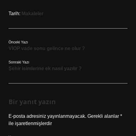
Tarih:
Makaleler
Önceki Yazı
VİOP vade sonu gelince ne olur ?
Sonraki Yazı
Şehir isimlerine ek nasıl yazılır ?
Bir yanıt yazın
E-posta adresiniz yayınlanmayacak.
Gerekli alanlar
*
ile işaretlenmişlerdir