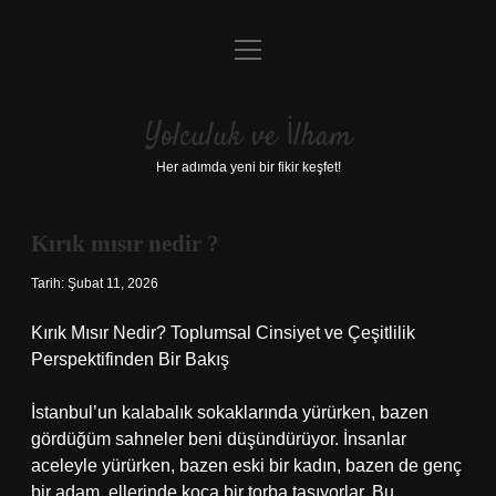
menüyü
Anasayfa
aç
Gizlilik Politikası
Yolculuk ve İlham
Yasal Uyarı
Her adımda yeni bir fikir keşfet!
Hakkımızda
Kırık mısır nedir ?
Tarih: Şubat 11, 2026
Kırık Mısır Nedir? Toplumsal Cinsiyet ve Çeşitlilik
Perspektifinden Bir Bakış
İstanbul’un kalabalık sokaklarında yürürken, bazen
gördüğüm sahneler beni düşündürüyor. İnsanlar
aceleyle yürürken, bazen eski bir kadın, bazen de genç
bir adam, ellerinde koca bir torba taşıyorlar. Bu