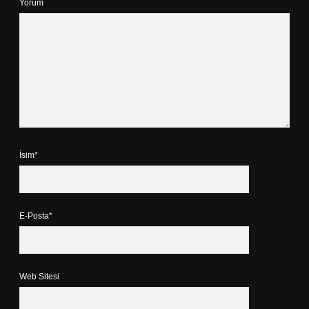
Yorum
İsim*
E-Posta*
Web Sitesi