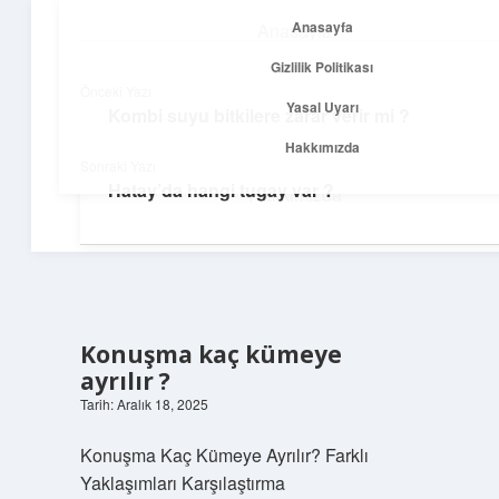
Anasayfa
Anasayfa
menüyü
Gizlilik Politikası
aç
Gizlilik Politikası
Önceki Yazı
Yasal Uyarı
Kombi suyu bitkilere zarar verir mi ?
Yolculuk ve İlham
Yasal Uyarı
Hakkımızda
Sonraki Yazı
Her adımda yeni bir fikir keşfet!
Hatay’da hangi tugay var ?
Hakkımızda
Konuşma kaç kümeye
ayrılır ?
Tarih: Aralık 18, 2025
Konuşma Kaç Kümeye Ayrılır? Farklı
Yaklaşımları Karşılaştırma