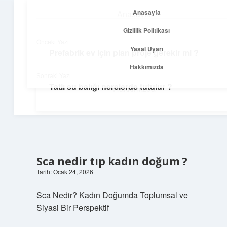
Anasayfa
Anasayfa
menüyü
Gizlilik Politikası
aç
Gizlilik Politikası
Önceki Yazı
Yasal Uyarı
Prefabrik ev için plan proje gerekir mi ?
Yolculuk ve İlham
Yasal Uyarı
Hakkımızda
Sonraki Yazı
Her adımda yeni bir fikir keşfet!
Tatlı su balığı nerelerde tutulur ?
Hakkımızda
Sca nedir tıp kadın doğum ?
Tarih: Ocak 24, 2026
Sca Nedir? Kadın Doğumda Toplumsal ve
Siyasi Bir Perspektif