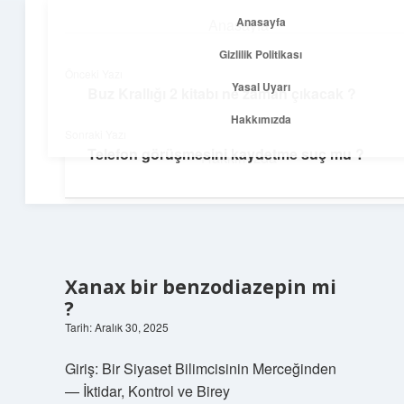
Anasayfa
Anasayfa
menüyü
Gizlilik Politikası
aç
Gizlilik Politikası
Önceki Yazı
Yasal Uyarı
Buz Krallığı 2 kitabı ne zaman çıkacak ?
Yolculuk ve İlham
Yasal Uyarı
Hakkımızda
Sonraki Yazı
Her adımda yeni bir fikir keşfet!
Telefon görüşmesini kaydetme suç mu ?
Hakkımızda
Xanax bir benzodiazepin mi
?
Tarih: Aralık 30, 2025
Giriş: Bir Siyaset Bilimcisinin Merceğinden
— İktidar, Kontrol ve Birey