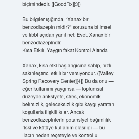
biçimindedir. ([GoodRx][3])
Bu bilgiler ışığında, “Xanax bir
benzodiazepin midir?” sorusuna bilimsel
ve tıbbi açıdan yanıt net: Evet, Xanax bir
benzodiazepindir.
Kısa Etkili, Yaygın fakat Kontrol Altında
Xanax, kısa etki başlangıcına sahip, hızlı
sakinleştirici etkili bir versiyondur. ([Valley
Spring Recovery Center][4]) Bu da onu —
eğer kullanımı yaygınsa — toplumsal
düzeyde anksiyete, stres, ekonomik
belirsizlik, geleceksizlik gibi kaygı yaratan
koşullarla ilişkili kılar. Ancak
benzodiazepinlerin potansiyel bağımlılık
riski ve kötüye kullanım olasılığı — bu
ilacın neden reçeteyle ve kontrollü