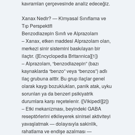
kavramları çerçevesinde analiz edeceğiz.
Xanax Nedir? — Kimyasal Sınıflama ve
Tıp Perspektifi
Benzodiazepin Sınıfı ve Alprazolam
– Xanax, etken maddesi Alprazolam olan,
merkezi sinir sistemini baskılayan bir
ilaçtır. ([Encyclopedia Britannica][1])
– Alprazolam, “benzodiazepin” (bazı
kaynaklarda “benzo” veya “benzos”) adlı
ilaç grubuna aittir. Bu grup ilaçlar genel
olarak kaygı bozuklukları, panik atak, uyku
sorunları ya da benzeri psikiyatrik
durumlara karşı reçetelenir. ([Vikipedi][2])
– Etki mekanizması, beyindeki GABA
reseptörlerini etkileyerek sinirsel aktiviteyi
yavaşlatmak — dolayısıyla sakinlik,
rahatlama ve endişe azalması —