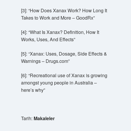
[3]: “How Does Xanax Work? How Long It
Takes to Work and More – GoodRx”
[4]: “What Is Xanax? Definition, How It
Works, Uses, And Effects”
[5]: “Xanax: Uses, Dosage, Side Effects &
Warnings – Drugs.com”
[6]: “Recreational use of Xanax is growing
amongst young people in Australia –
here’s why”
Tarih:
Makaleler