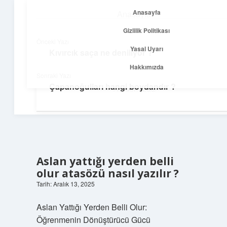
Anasayfa
Anasayfa
menüyü
Gizlilik Politikası
aç
Gizlilik Politikası
Önceki Yazı
Yasal Uyarı
Kıvırcık saça ne deniliyor ?
Yolculuk ve İlham
Yasal Uyarı
Hakkımızda
Sonraki Yazı
Her adımda yeni bir fikir keşfet!
Çapanoğulları hangi boydandır ?
Hakkımızda
Aslan yattığı yerden belli
olur atasözü nasıl yazılır ?
Tarih: Aralık 13, 2025
Aslan Yattığı Yerden Belli Olur:
Öğrenmenin Dönüştürücü Gücü