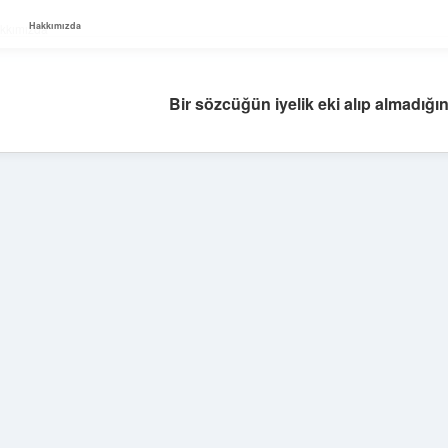
Hakkımızda
kkımızda
Bir sözcüğün iyelik eki alıp almadığını
Sidebar