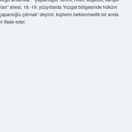
arı” ailesi, 18.-19. yüzyıllarda Yozgat bölgesinde hüküm
“çapanoğlu çıkmak” deyimi, kişilerin beklenmedik bir anda
i ifade eder.