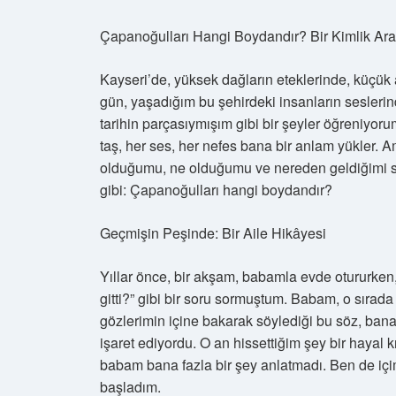
Çapanoğulları Hangi Boydandır? Bir Kimlik Ar
Kayseri’de, yüksek dağların eteklerinde, küçük
gün, yaşadığım bu şehirdeki insanların seslerind
tarihin parçasıymışım gibi bir şeyler öğreniyor
taş, her ses, her nefes bana bir anlam yükler. A
olduğumu, ne olduğumu ve nereden geldiğimi sor
gibi: Çapanoğulları hangi boydandır?
Geçmişin Peşinde: Bir Aile Hikâyesi
Yıllar önce, bir akşam, babamla evde otururken
gitti?” gibi bir soru sormuştum. Babam, o sıra
gözlerimin içine bakarak söylediği bu söz, bana
işaret ediyordu. O an hissettiğim şey bir hayal 
babam bana fazla bir şey anlatmadı. Ben de iç
başladım.