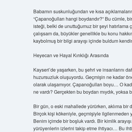
Babamın suskunluğundan ve kısa açıklamalarında
“Çapanoğulları hangi boydandır?” Bu cümle, bi
isteği, belki de unuttuğumuz bir şeyi hatırlama
çalışsam da, büyükler genellikle bu konu hakkı
kaybolmuş bir bilgi arayışı içinde buldum kendi
Heyecan ve Hayal Kırıklığı Arasında
Kayseri’de yaşarken, bu şehri ve insanlarını d
huzursuzluk oluşuyordu. Geçmişin ne kadar önem
olarak ulaşamıyor. Çapanoğulları boyu… O kadar
ne vardı? Gerçekten bu boydan mıydık, yoksa ba
Bir gün, o eski mahallede yürürken, aklıma bi
Birçok kişi kökeniyle, geçmişiyle ilgilenmeden
Benim içimde bir boşluk vardı. Bir kimlik arayı
yürüyenlerin izlerini takip etme ihtiyacı… Bu i