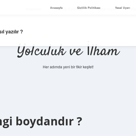
Anasayfa
Gizlilik Politikası
Yasal Uyarı
Anasayfa
Gizlilik Politikası
Yasal Uyarı
Ha
l yazılır ?
Yolculuk ve İlham
Her adımda yeni bir fikir keşfet!
gi boydandır ?