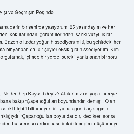
ayışı ve Geçmişin Peşinde
 ama derin bir şehirde yaşıyorum. 25 yaşındayım ve her
en, kokularından, görüntülerinden, sanki yüzyıllık bir
um. Bazen o kadar yoğun hissediyorum ki, bu şehirdeki her
ma bir yandan da, bir şeyler eksik gibi hissediyorum. Kim
gulamak, içimde bir yerde, sürekli yankılanan bir soru
, “Neden hep Kayseri’deyiz? Atalarımız ne yaptı, nereye
da bana bakıp “Çapanoğulları boyundandır” demişti. O an
 sanki hiçbiri bilinmeyen bir yolculuğun başlangıcını
kırıklığıydı. “Çapanoğulları boyundandır,” dedikten sonra
imden bu sorunun ardını nasıl bulabileceğimi düşünmeye