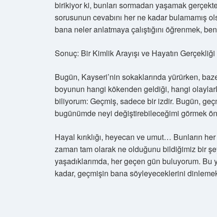
birikiyor ki, bunları sormadan yaşamak gerçekt
sorusunun cevabını her ne kadar bulamamış ols
bana neler anlatmaya çalıştığını öğrenmek, be
Sonuç: Bir Kimlik Arayışı ve Hayatın Gerçekliği
Bugün, Kayseri’nin sokaklarında yürürken, baz
boyunun hangi kökenden geldiği, hangi olaylarl
biliyorum: Geçmiş, sadece bir izdir. Bugün, ge
bugünümde neyi değiştirebileceğimi görmek ön
Hayal kırıklığı, heyecan ve umut… Bunların her b
zaman tam olarak ne olduğunu bildiğimiz bir şey
yaşadıklarımda, her geçen gün buluyorum. Bu 
kadar, geçmişin bana söyleyeceklerini dinleme