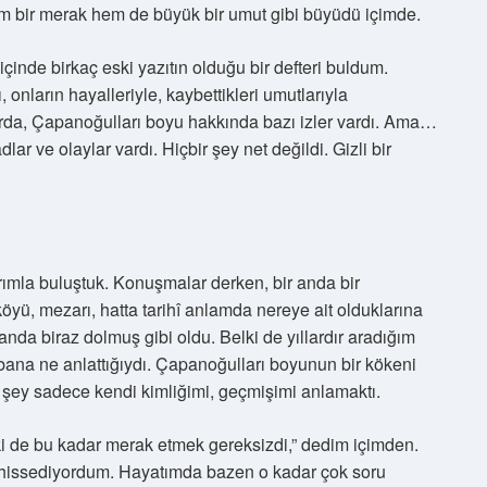
em bir merak hem de büyük bir umut gibi büyüdü içimde.
 içinde birkaç eski yazıtın olduğu bir defteri buldum.
, onların hayalleriyle, kaybettikleri umutlarıyla
rlarda, Çapanoğulları boyu hakkında bazı izler vardı. Ama…
r ve olaylar vardı. Hiçbir şey net değildi. Gizli bir
arımla buluştuk. Konuşmalar derken, bir anda bir
ü, mezarı, hatta tarihî anlamda nereye ait olduklarına
r anda biraz dolmuş gibi oldu. Belki de yıllardır aradığım
ana ne anlattığıydı. Çapanoğulları boyunun bir kökeni
şey sadece kendi kimliğimi, geçmişimi anlamaktı.
lki de bu kadar merak etmek gereksizdi,” dedim içimden.
 hissediyordum. Hayatımda bazen o kadar çok soru