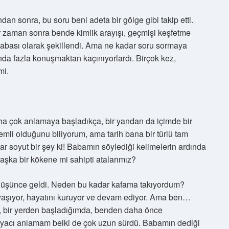
n sonra, bu soru beni adeta bir gölge gibi takip etti.
r zaman sonra bende kimlik arayışı, geçmişi keşfetme
 çabası olarak şekillendi. Ama ne kadar soru sormaya
nda fazla konuşmaktan kaçınıyorlardı. Birçok kez,
mi.
aha çok anlamaya başladıkça, bir yandan da içimde bir
li olduğunu biliyorum, ama tarih bana bir türlü tam
 soyut bir şey ki! Babamın söylediği kelimelerin ardında
şka bir kökene mi sahipti atalarımız?
r düşünce geldi. Neden bu kadar kafama takıyordum?
 yaşıyor, hayatını kuruyor ve devam ediyor. Ama ben…
şı, bir yerden başladığımda, benden daha önce
htiyacı anlamam belki de çok uzun sürdü. Babamın dediği