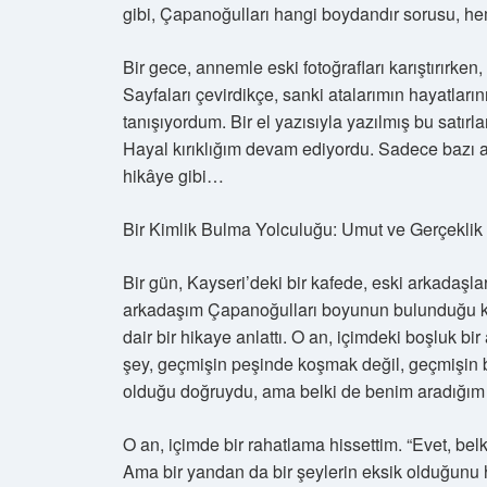
gibi, Çapanoğulları hangi boydandır sorusu, h
Bir gece, annemle eski fotoğrafları karıştırırken,
Sayfaları çevirdikçe, sanki atalarımın hayatlarını
tanışıyordum. Bir el yazısıyla yazılmış bu satı
Hayal kırıklığım devam ediyordu. Sadece bazı adla
hikâye gibi…
Bir Kimlik Bulma Yolculuğu: Umut ve Gerçeklik
Bir gün, Kayseri’deki bir kafede, eski arkadaşl
arkadaşım Çapanoğulları boyunun bulunduğu köy
dair bir hikaye anlattı. O an, içimdeki boşluk bi
şey, geçmişin peşinde koşmak değil, geçmişin b
olduğu doğruydu, ama belki de benim aradığım 
O an, içimde bir rahatlama hissettim. “Evet, be
Ama bir yandan da bir şeylerin eksik olduğunu