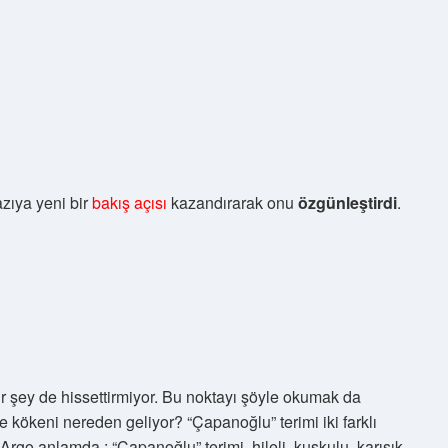
zıya yeni bir
bakış açısı
kazandırarak onu
özgünleştirdi
.
ir şey de hissettirmiyor. Bu noktayı şöyle okumak da
kökeni nereden geliyor? “Çapanoğlu” terimi iki farklı
 Argo anlamda : “Çapanoğlu” terimi, hileli, kuşkulu, karışık