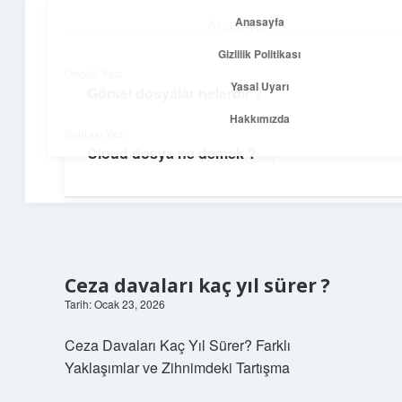
Anasayfa
Anasayfa
menüyü
Gizlilik Politikası
aç
Gizlilik Politikası
Önceki Yazı
Yasal Uyarı
Görsel dosyalar nelerdir ?
Yolculuk ve İlham
Yasal Uyarı
Hakkımızda
Sonraki Yazı
Her adımda yeni bir fikir keşfet!
Cloud dosya ne demek ?
Hakkımızda
Ceza davaları kaç yıl sürer ?
Tarih: Ocak 23, 2026
Ceza Davaları Kaç Yıl Sürer? Farklı
Yaklaşımlar ve Zihnimdeki Tartışma