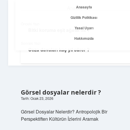
Anasayfa
Anasayfa
menüyü
Gizlilik Politikası
aç
Gizlilik Politikası
Önceki Yazı
Yasal Uyarı
Bitki koruma eşit ağırlık mı ?
Yolculuk ve İlham
Yasal Uyarı
Hakkımızda
Sonraki Yazı
Her adımda yeni bir fikir keşfet!
Ceza davaları kaç yıl sürer ?
Hakkımızda
Görsel dosyalar nelerdir ?
Tarih: Ocak 23, 2026
Görsel Dosyalar Nelerdir? Antropolojik Bir
Perspektiften Kültürün İzlerini Aramak