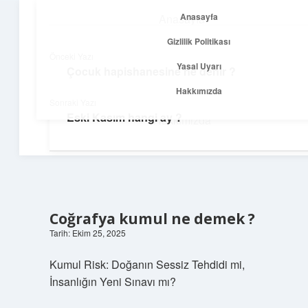
Anasayfa
Anasayfa
menüyü
Gizlilik Politikası
aç
Gizlilik Politikası
Önceki Yazı
Yasal Uyarı
Çocuk hapishanesine ne denir ?
Yolculuk ve İlham
Yasal Uyarı
Hakkımızda
Sonraki Yazı
Her adımda yeni bir fikir keşfet!
Eski Kasım hangi ay ?
Hakkımızda
Coğrafya kumul ne demek ?
Tarih: Ekim 25, 2025
Kumul Risk: Doğanın Sessiz Tehdidi mi,
İnsanlığın Yeni Sınavı mı?