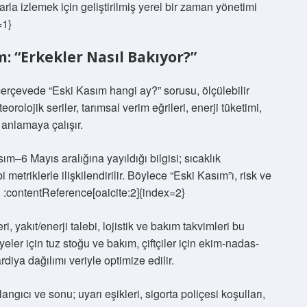
la izlemek için geliştirilmiş yerel bir zaman yönetimi
=1}
m: “Erkekler Nasıl Bakıyor?”
ı çerçevede “Eski Kasım hangi ay?” sorusu, ölçülebilir
rolojik seriler, tarımsal verim eğrileri, enerji tüketimi,
 anlamaya çalışır.
m–6 Mayıs aralığına yayıldığı bilgisi; sıcaklık
 metriklerle ilişkilendirilir. Böylece “Eski Kasım”ı, risk ve
 :contentReference[oaicite:2]{index=2}
ri, yakıt/enerji talebi, lojistik ve bakım takvimleri bu
eler için tuz stoğu ve bakım, çiftçiler için ekim-nadas-
diya dağılımı veriyle optimize edilir.
ngıcı ve sonu; uyarı eşikleri, sigorta poliçesi koşulları,