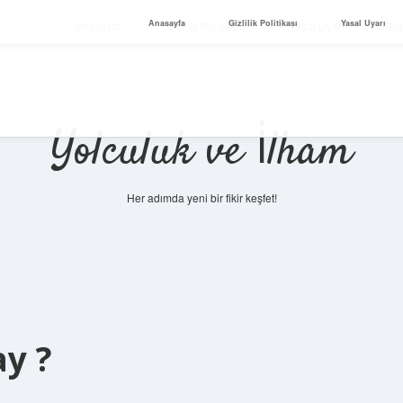
Anasayfa
Gizlilik Politikası
Yasal Uyarı
Anasayfa
Gizlilik Politikası
Yasal Uyarı
Ha
Yolculuk ve İlham
Her adımda yeni bir fikir keşfet!
ay ?