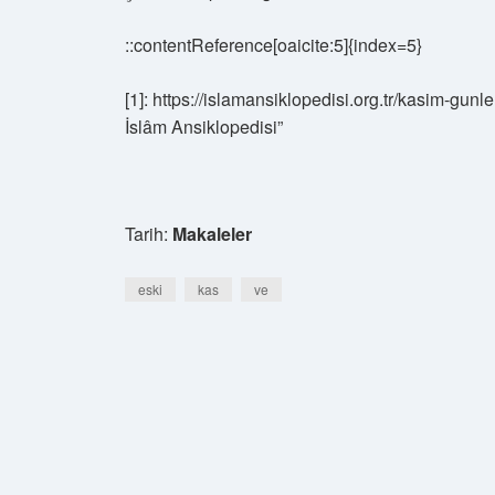
::contentReference[oaicite:5]{index=5}
[1]: https://islamansiklopedisi.org.tr/kasim-
İslâm Ansiklopedisi”
Tarih:
Makaleler
eski
kas
ve