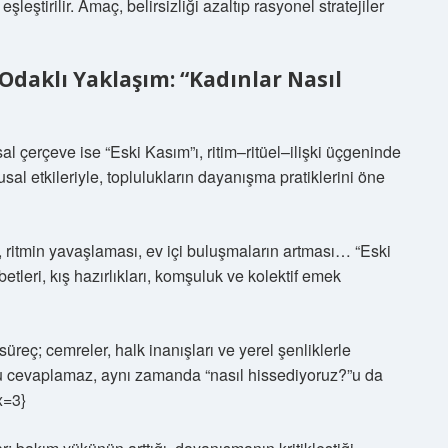
leştirilir. Amaç, belirsizliği azaltıp rasyonel stratejiler
Odaklı Yaklaşım: “Kadınlar Nasıl
 çerçeve ise “Eski Kasım”ı, ritim–ritüel–ilişki üçgeninde
al etkileriyle, toplulukların dayanışma pratiklerini öne
 ritmin yavaşlaması, ev içi buluşmaların artması… “Eski
etleri, kış hazırlıkları, komşuluk ve kolektif emek
üreç; cemreler, halk inanışları ve yerel şenliklerle
unu cevaplamaz, aynı zamanda “nasıl hissediyoruz?”u da
x=3}