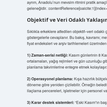
ayrım, Anadolu’nun mevsim ritmini pratik amaçlar
geleneğidir. :contentReference[oaicite:1]{index
Objektif ve Veri Odaklı Yaklaşı
Sıklıkla erkeklere atfedilen objektif–veri odakl
göstergelerle cevaplanır. Bu bakış, kavramı; meteo
fiyat endeksleri ve arşiv tarihlemeleri üzerinden
1) Zaman-serisi netliği:
Kasım günlerinin 8 Kası
ortalamaları, yağış rejimleri ve gün uzunluğu gibi
planlama takvimlerine entegre etmek kolaylaşır.
2) Operasyonel planlama:
Kışa hazırlık bütçele
döneme göre yeniden çizilebilir. Örneğin belediy
ilaçlama pencereleri, işletmeler için personel var
3) Karar destek sistemleri:
“Eski Kasım”ın başla