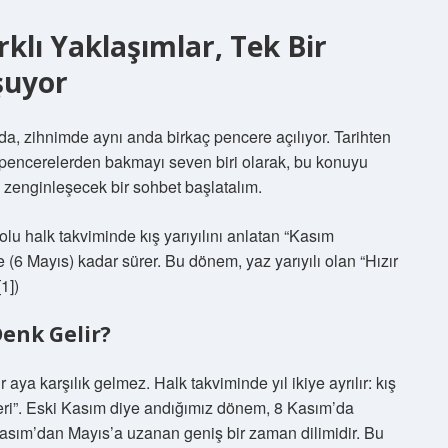
klı Yaklaşımlar, Tek Bir
şuyor
, zihnimde aynı anda birkaç pencere açılıyor. Tarihten
 pencerelerden bakmayı seven biri olarak, bu konuyu
a zenginleşecek bir sohbet başlatalım.
lu halk takviminde kış yarıyılını anlatan “Kasım
e (6 Mayıs) kadar sürer. Bu dönem, yaz yarıyılı olan “Hızır
1])
Denk Gelir?
aya karşılık gelmez. Halk takviminde yıl ikiye ayrılır: kış
leri”. Eski Kasım diye andığımız dönem, 8 Kasım’da
 Kasım’dan Mayıs’a uzanan geniş bir zaman dilimidir. Bu