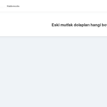
Hakkımızda
kkımızda
Eski mutfak dolapları hangi bo
Sidebar