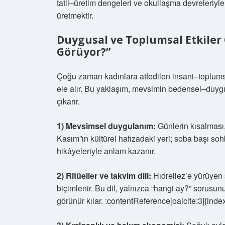
tatil–üretim dengeleri ve okullaşma devreleriyle eş
üretmektir.
Duygusal ve Toplumsal Etkiler 
Görüyor?”
Çoğu zaman kadınlara atfedilen insani–toplumsal
ele alır. Bu yaklaşım, mevsimin bedensel–duygus
çıkarır.
1) Mevsimsel duygulanım:
Günlerin kısalması,
Kasım”ın kültürel hafızadaki yeri; soba başı sohb
hikâyeleriyle anlam kazanır.
2) Ritüeller ve takvim dili:
Hıdrellez’e yürüyen s
biçimlenir. Bu dil, yalnızca “hangi ay?” sorus
görünür kılar. :contentReference[oaicite:3]{inde