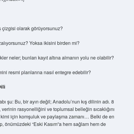
iş çizgisi olarak görüyorsunuz?
izalıyorsunuz? Yoksa ikisini birden mi?
r neler; bunları kayıt altına almanın yolu ne olabilir?
ini resmi planlarına nasıl entegre edebilir?
ili
 şu: Bu, bir ayın değil; Anadolu’nun kış dilinin adı. 8
rinin rasyonelliğini ve toplumsal belleğin sıcaklığını
sı, kimi için komşuluk ve paylaşma zamanı… Belki de en
yup, önümüzdeki “Eski Kasım”a hem sağlam hem de