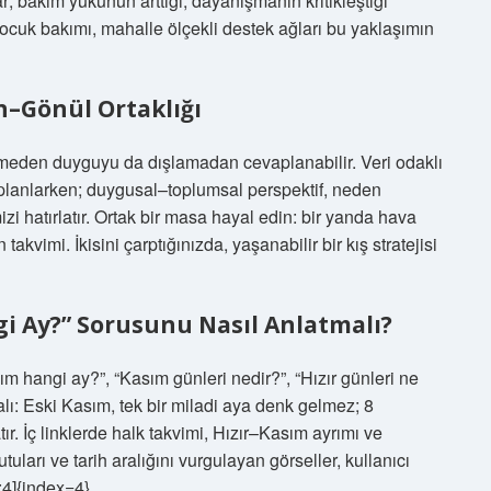
; bakım yükünün arttığı, dayanışmanın kritikleştiği
ocuk bakımı, mahalle ölçekli destek ağları bu yaklaşımın
in–Gönül Ortaklığı
meden duyguyu da dışlamadan cevaplanabilir. Veri odaklı
planlarken; duygusal–toplumsal perspektif, neden
izi hatırlatır. Ortak bir masa hayal edin: bir yanda hava
n takvimi. İkisini çarptığınızda, yaşanabilir bir kış stratejisi
gi Ay?” Sorusunu Nasıl Anlatmalı?
ım hangi ay?”, “Kasım günleri nedir?”, “Hızır günleri ne
ı: Eski Kasım, tek bir miladi aya denk gelmez; 8
ır. İç linklerde halk takvimi, Hızır–Kasım ayrımı ve
tuları ve tarih aralığını vurgulayan görseller, kullanıcı
e:4]{index=4}