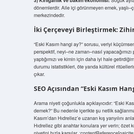
3) Kırılganlık ve bakım ekonomisi:
Soğuk aylar
dönemlerdir. Aile içi görünmeyen emek, yaşlı–ç
merkezindedir.
İki Çerçeveyi Birleştirmek: Zih
“Eski Kasım hangi ay?” sorusu, veriyi küçümse
perspektif, neyi–ne zaman–nasıl yapacağımızı 
yaptığımızı ve kimin için daha iyi hale getirdiğim
durumu istatistikleri, öte yanda kültürel ritüelleri
çıkar.
SEO Açısından “Eski Kasım Han
Arama niyeti çoğunlukla açıklayıcıdır: “Eski Kas
demek?” Bu nedenle içerikte şu netlik sağlanmal
Kasım’dan Hıdrellez’e uzanan kış yarıyılını anlat
Hıdrellez gibi anahtar konulara yer verin; özet ku
niyetini hızla karşılar. :contentReference[oaicit