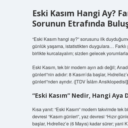
Eski Kasım Hangi Ay? Far
Sorunun Etrafında Bulu
“Eski Kasım hangi ay?” sorusunu ilk duyduğumda
günlük yaşama, istatistikten duygulara… Farklı
birlikte kurcalayalım; sizden gelecek yorumlarl
Eski Kasım, tek bir modern ayın adı değil; Anado
günleri”nin adıdır: 8 Kasım’da başlar, Hıdrellez’
günleri”nden ayrıdır. ([TDV İslâm Ansiklopedisi][
“Eski Kasım” Nedir, Hangi Aya 
Kısa yanıt: “Eski Kasım” modern takvimde tek bir 
devresi “Kasım günleri”, yaz devresi “Hızır gün
başlar, Hıdrellez’e (6 Mayıs) kadar sürer; yani