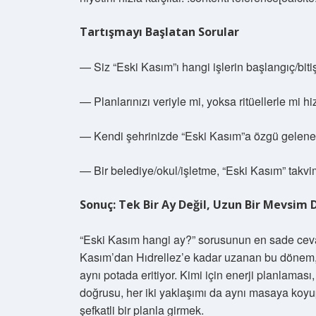
Tartışmayı Başlatan Sorular
— Siz “Eski Kasım”ı hangi işlerin başlangıç/bit
— Planlarınızı veriyle mi, yoksa ritüellerle mi h
— Kendi şehrinizde “Eski Kasım”a özgü gelenekle
— Bir belediye/okul/işletme, “Eski Kasım” takvim
Sonuç: Tek Bir Ay Değil, Uzun Bir Mevsim D
“Eski Kasım hangi ay?” sorusunun en sade cevabı
Kasım’dan Hıdrellez’e kadar uzanan bu dönem, ve
aynı potada eritiyor. Kimi için enerji planlama
doğrusu, her iki yaklaşımı da aynı masaya ko
şefkatli bir planla girmek.