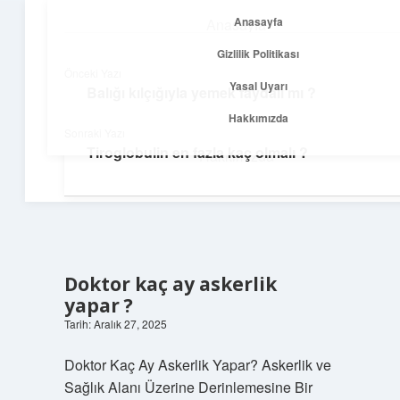
Anasayfa
Anasayfa
menüyü
Gizlilik Politikası
aç
Gizlilik Politikası
Önceki Yazı
Yasal Uyarı
Balığı kılçığıyla yemek faydalı mı ?
Yolculuk ve İlham
Yasal Uyarı
Hakkımızda
Sonraki Yazı
Her adımda yeni bir fikir keşfet!
Tiroglobulin en fazla kaç olmalı ?
Hakkımızda
Doktor kaç ay askerlik
yapar ?
Tarih: Aralık 27, 2025
Doktor Kaç Ay Askerlik Yapar? Askerlik ve
Sağlık Alanı Üzerine Derinlemesine Bir