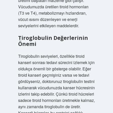
üretimi başlatan malzeme gibi çalışır.
Vücudumuzda üretilen tiroid hormonları
(T3 ve T4), metabolizmayı hızlandıran,
vücut ısısını düzenleyen ve enerji
seviyelerini etkileyen maddelerdir.
Tiroglobulin Değerlerinin
Önemi
Tiroglobulin seviyeleri, özellikle tiroid
kanseri sonrası tedavi sürecini izlemek için
oldukça önemli bir gösterge olabilir. Eğer
tiroid kanseri geçmişiniz varsa ve tedavi
gördüyseniz, doktorunuz tiroglobulin testini
kullanarak vücudunuzda kanser hücresinin
izlerini takip edebilir. Çünkü tiroid hücreleri
sadece tiroid hormonları üretmekle kalmaz,
aynı zamanda tiroglobulin de üretir.
Kanserli hücreler, bu proteini sağlıklı