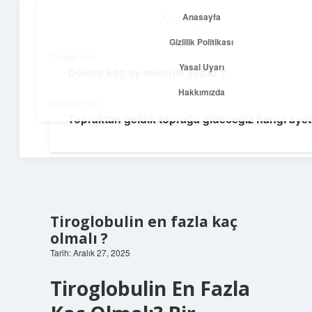
Anasayfa
Anasayfa
menüyü
Gizlilik Politikası
aç
Gizlilik Politikası
Önceki Yazı
Yasal Uyarı
Doktor kaç ay askerlik yapar ?
Yolculuk ve İlham
Yasal Uyarı
Hakkımızda
Sonraki Yazı
Her adımda yeni bir fikir keşfet!
Topraktan geldik toprağa gideceğiz hangi ayett
Hakkımızda
Tiroglobulin en fazla kaç
olmalı ?
Tarih: Aralık 27, 2025
Tiroglobulin En Fazla